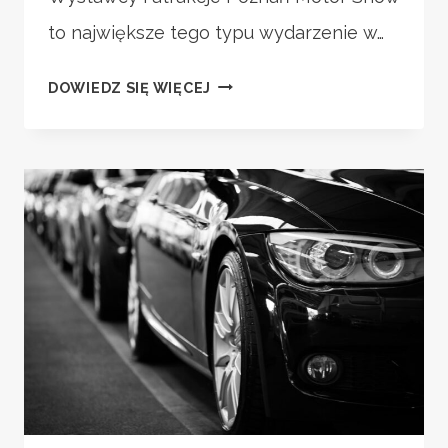
to największe tego typu wydarzenie w…
TARGI
DOWIEDZ SIĘ WIĘCEJ
MOTORYZACYJNE
W
POLSCE
–
GDZIE
WARTO
SIĘ
WYBRAĆ?