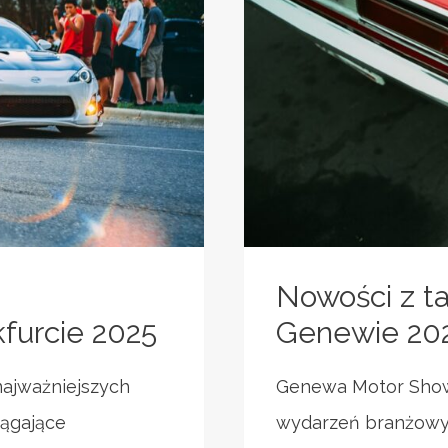
Nowości z t
urcie 2025
Genewie 20
najważniejszych
Genewa Motor Show 
iągające
wydarzeń branżowyc