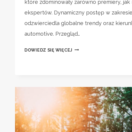
które zdominowały zarówno premiery, jak
ekspertów. Dynamiczny postęp w zakresie
odzwierciedla globalne trendy oraz kierun
automotive. Przegląd…
NOWOŚCI
DOWIEDZ SIĘ WIĘCEJ
Z
TARGÓW
W
GENEWIE:
HYBRYDY
I
ELEKTRYKI
NA
TOPIE