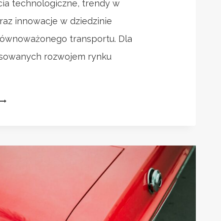
ia technologiczne, trendy w
raz innowacje w dziedzinie
równoważonego transportu. Dla
esowanych rozwojem rynku
PRZEGLĄD
TARGÓW
MOTORYZACYJNYCH
W
NIEMCZECH
W
025
ROKU