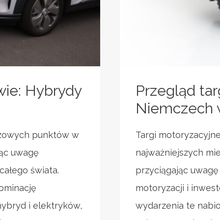
ie: Hybrydy
Przegląd ta
Niemczech 
uczowych punktów w
Targi motoryzacyjn
jąc uwagę
najważniejszych mie
całego świata.
przyciągając uwagę
dominację
motoryzacji i inwes
hybryd i elektryków,
wydarzenia te nabio