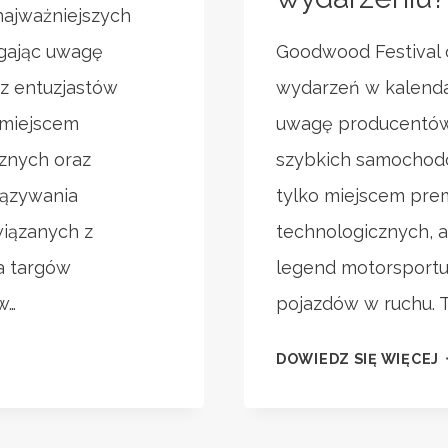
najważniejszych
ągając uwagę
Goodwood Festival 
az entuzjastów
wydarzeń w kalenda
 miejscem
uwagę producentów,
cznych oraz
szybkich samochodów
iązywania
tylko miejscem prem
wiązanych z
technologicznych, a
a targów
legend motorsportu 
w…
pojazdów w ruchu. 
DOWIEDZ SIĘ WIĘCEJ
F
S