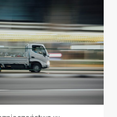
025:
CO
WARTO
IEDZIEĆ
O
TYM
KULTOWYM
WYDARZENIU?