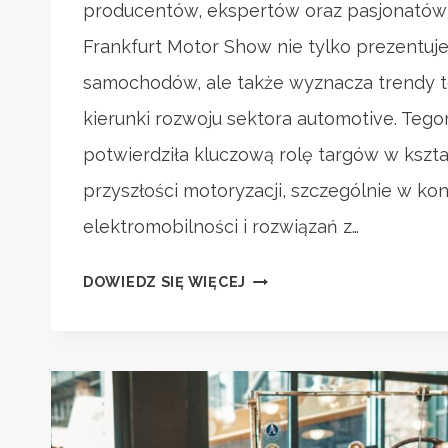
producentów, ekspertów oraz pasjonatów 
Frankfurt Motor Show nie tylko prezentu
samochodów, ale także wyznacza trendy t
kierunki rozwoju sektora automotive. Tego
potwierdziła kluczową rolę targów w kszt
przyszłości motoryzacji, szczególnie w ko
elektromobilności i rozwiązań z…
PRZEGLĄD
DOWIEDZ SIĘ WIĘCEJ
NOWOŚCI
Z
SALONU
SAMOCHODOWEGO
WE
FRANKFURCIE