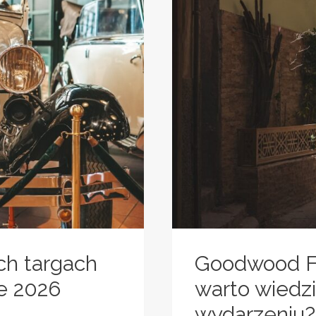
ch targach
Goodwood Fe
e 2026
warto wiedz
wydarzeniu?