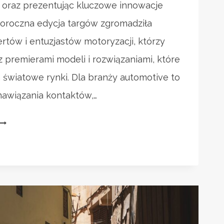
i oraz prezentując kluczowe innowacje
goroczna edycja targów zgromadziła
tów i entuzjastów motoryzacji, którzy
z premierami modeli i rozwiązaniami, które
a światowe rynki. Dla branży automotive to
 nawiązania kontaktów,…
NOWOŚCI
Z
TARGÓW
MOTORYZACYJNYCH
W
GENEWIE
025