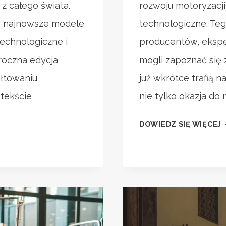
z całego świata.
rozwoju motoryzacj
je najnowsze modele
technologiczne. Te
echnologiczne i
producentów, eksper
roczna edycja
mogli zapoznać się 
ałtowaniu
już wkrótce trafią n
ntekście
nie tylko okazja do
DOWIEDZ SIĘ WIĘCEJ
2