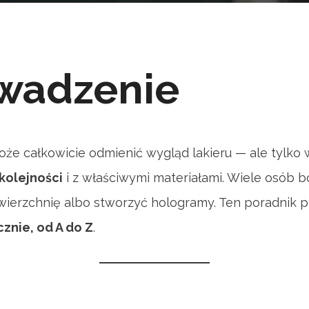
wadzenie
że całkowicie odmienić wygląd lakieru — ale tylko 
kolejności
i z właściwymi materiałami. Wiele osób bo
owierzchnię albo stworzyć hologramy. Ten poradnik 
znie, od A do Z
.