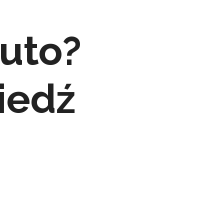
uto?
iedź