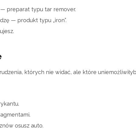
— preparat typu tar remover.
dzę — produkt typu „iron”.
ujesz.
e
rudzenia, których nie widać, ale które uniemożliwił
rykantu.
ragmentami.
znów osusz auto.