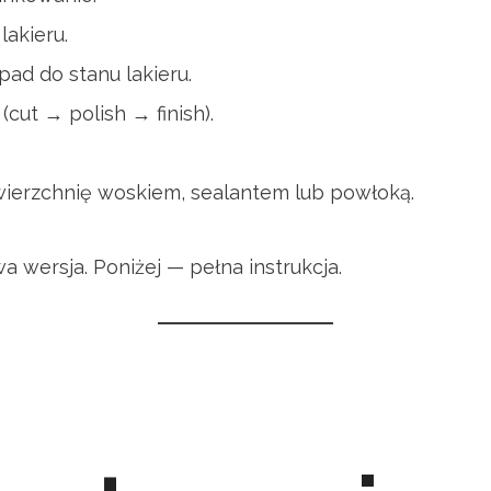
lakieru.
pad do stanu lakieru.
(cut → polish → finish).
ierzchnię woskiem, sealantem lub powłoką.
a wersja. Poniżej — pełna instrukcja.