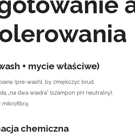
gotowanie 
olerowania
wash + mycie właściwe)
ianę (pre-wash), by zmiękczyć brud.
dą „na dwa wiadra” (szampon pH neutralny).
 mikrofibrą.
acja chemiczna