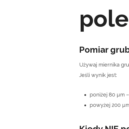
pole
Pomiar grub
Używaj miernika gru
Jeśli wynik jest:
poniżej 80 µm – 
powyżej 200 µm
Kiedy NIE p