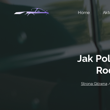
Przejdź
Home
Akt
do
treści
Jak Po
Ro
Strona Główna