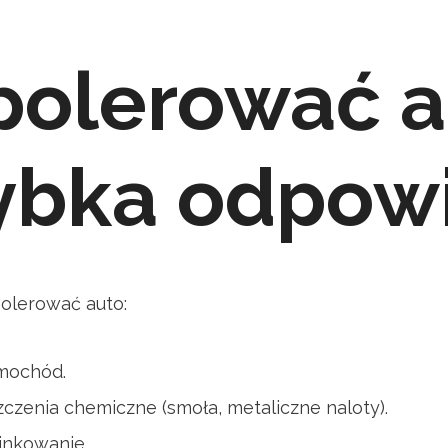
polerować a
ybka odpow
olerować auto:
amochód.
czenia chemiczne (smoła, metaliczne naloty).
inkowanie.