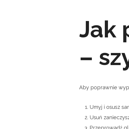
Jak 
– sz
Aby poprawnie wyp
Umyj i osusz s
Usuń zanieczysz
Przeprowadź gl