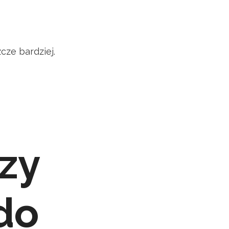
cze bardziej.
zy
do