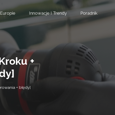
Europie
Innowacje I Trendy
Poradnik
Kroku +
dy]
erowania + błędy]