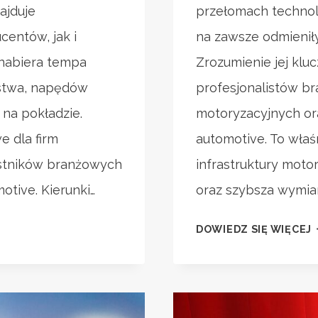
ajduje
przełomach technol
centów, jak i
na zawsze odmieniły
nabiera tempa
Zrozumienie jej klu
ństwa, napędów
profesjonalistów b
na pokładzie.
motoryzacyjnych or
 dla firm
automotive. To właś
estników branżowych
infrastruktury moto
otive. Kierunki…
oraz szybsza wymia
H
DOWIEDZ SIĘ WIĘCEJ
M