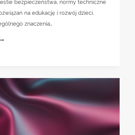
westie bezpieczeństwa, normy techniczne
ozwiązań na edukację i rozwój dzieci.
ególnego znaczenia…
SAMOCHODY
SPALINOWE
DLA
ZIECI:
EZPIECZNE
ZABAWKI
NA
BENZYNĘ?