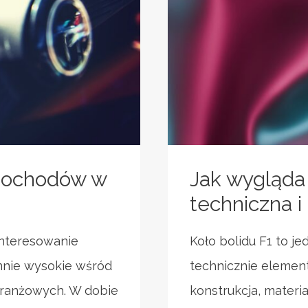
mochodów w
Jak wygląda 
techniczna i
interesowanie
Koło bolidu F1 to j
nnie wysokie wśród
technicznie elemen
branżowych. W dobie
konstrukcja, materi