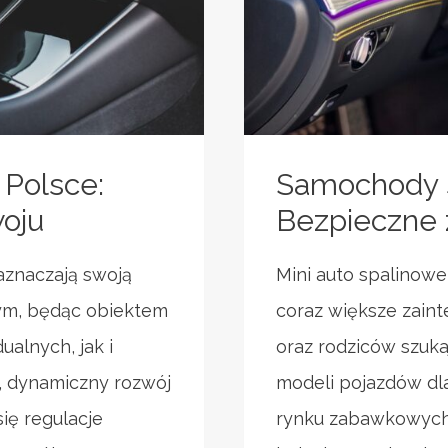
Polsce:
Samochody s
woju
Bezpieczne 
aznaczają swoją
Mini auto spalinowe
ym, będąc obiektem
coraz większe zain
alnych, jak i
oraz rodziców szuk
i, dynamiczny rozwój
modeli pojazdów dl
się regulacje
rynku zabawkowych