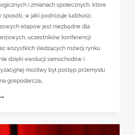
ogicznych i zmianach społecznych, które
 sposób, w jaki podróżuje ludzkość.
czowych etapów jest niezbędne dla
ranżowych, uczestników konferencji
az wszystkich śledzących rozwój rynku
nie dzięki ewolucji samochodów i
ryzacyjnej możliwy był postęp przemysłu
na gospodarcza…
ISTORIA
OTORYZACJI:
OD
PIERWSZYCH
AUT