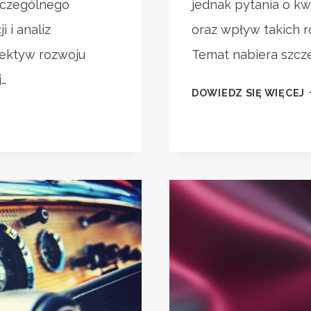
zczególnego
jednak pytania o k
 i analiz
oraz wpływ takich r
pektyw rozwoju
Temat nabiera szcz
j…
DOWIEDZ SIĘ WIĘCEJ
D
B