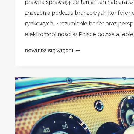
prawne sprawiają, że temat ten nabiera s
znaczenia podczas branżowych konferencji
rynkowych. Zrozumienie barier oraz pers
elektromobilności w Polsce pozwala lepie
SAMOCHODY
DOWIEDZ SIĘ WIĘCEJ
ELEKTRYCZNE
W
POLSCE:
BARIERY
I
PERSPEKTYWY
ROZWOJU