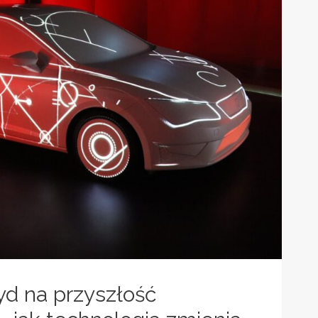
PO
NOWOCZESNE
POJAZDY
d na przyszłość