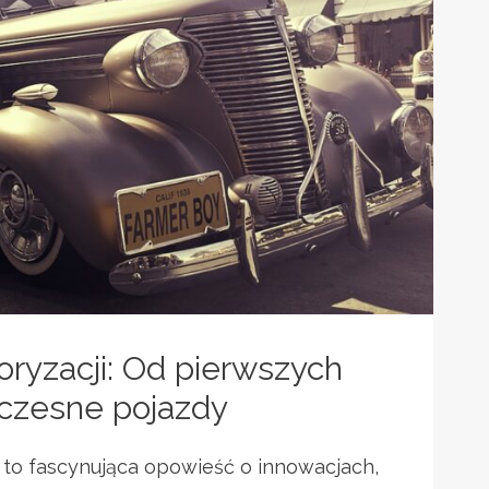
oryzacji: Od pierwszych
czesne pojazdy
i to fascynująca opowieść o innowacjach,