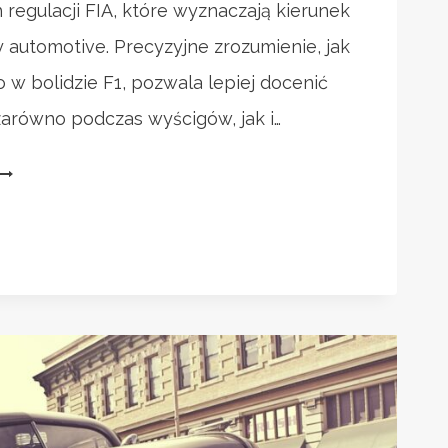
h regulacji FIA, które wyznaczają kierunek
y automotive. Precyzyjne zrozumienie, jak
 w bolidzie F1, pozwala lepiej docenić
 zarówno podczas wyścigów, jak i…
AK
WYGLĄDA
KOŁO
OLIDU
1?
NALIZA
TECHNICZNA
IEKAWOSTKI