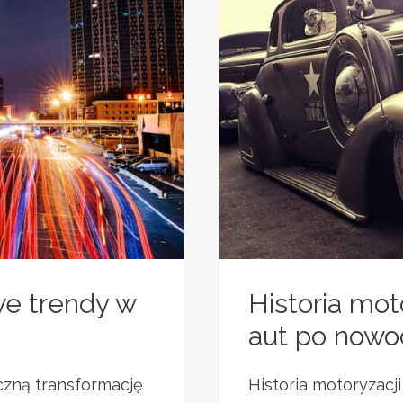
e trendy w
Historia mot
aut po nowo
zną transformację
Historia motoryzacj