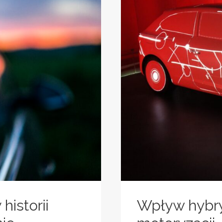
istorii
Wpływ hybry