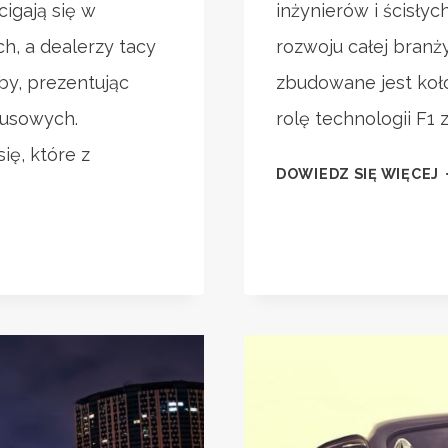
igają się w
inżynierów i ścisłyc
h, a dealerzy tacy
rozwoju całej branż
by, prezentując
zbudowane jest koło
susowych.
rolę technologii F1
ię, które z
J
DOWIEDZ SIĘ WIĘCEJ
B
F
A
I
C