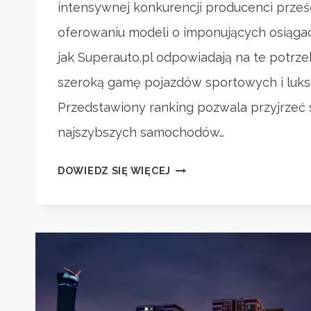
intensywnej konkurencji producenci prześc
oferowaniu modeli o imponujących osiągac
jak Superauto.pl odpowiadają na te potrze
szeroką gamę pojazdów sportowych i luk
Przedstawiony ranking pozwala przyjrzeć s
najszybszych samochodów…
RANKING
DOWIEDZ SIĘ WIĘCEJ
NAJSZYBSZYCH
SAMOCHODÓW
W
OFERCIE
SUPERAUTO.PL