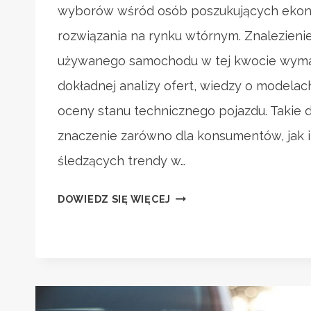
wyborów wśród osób poszukujących eko
rozwiązania na rynku wtórnym. Znalezieni
używanego samochodu w tej kwocie wym
dokładnej analizy ofert, wiedzy o modelach
oceny stanu technicznego pojazdu. Takie 
znaczenie zarówno dla konsumentów, jak i 
śledzących trendy w…
SAMOCHÓD
DOWIEDZ SIĘ WIĘCEJ
UŻYWANY
DO
10
TYS.
ZŁ