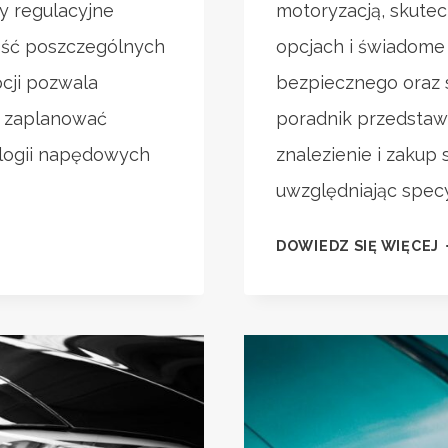
y regulacyjne
motoryzacją, skute
ność poszczególnych
opcjach i świadome
cji pozwala
bezpiecznego oraz 
 i zaplanować
poradnik przedstaw
ologii napędowych
znalezienie i zaku
uwzględniając specy
G
DOWIEDZ SIĘ WIĘCEJ
K