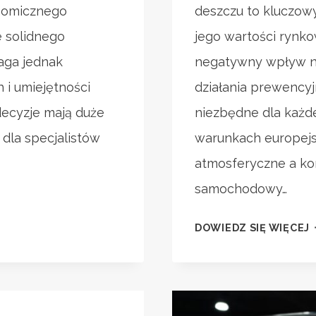
nomicznego
deszczu to kluczowy
e solidnego
jego wartości rynk
aga jednak
negatywny wpływ na
 i umiejętności
działania prewencyj
decyzje mają duże
niezbędne dla każde
dla specjalistów
warunkach europejs
atmosferyczne a kon
samochodowy…
P
DOWIEDZ SIĘ WIĘCEJ
J
L