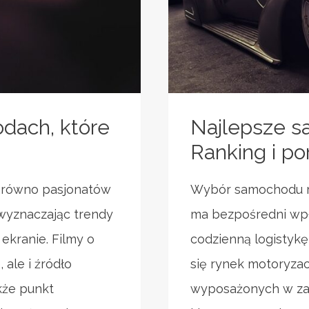
dach, które
Najlepsze s
Ranking i po
zarówno pasjonatów
Wybór samochodu ro
 wyznaczając trendy
ma bezpośredni wpł
ekranie. Filmy o
codzienną logistykę
ale i źródło
się rynek motoryzac
akże punkt
wyposażonych w z