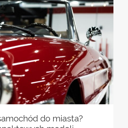
SAMOCHODOWY
W
DESZCZU?
samochód do miasta?