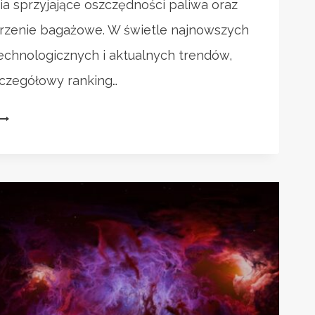
ia sprzyjające oszczędności paliwa oraz
rzenie bagażowe. W świetle najnowszych
technologicznych i aktualnych trendów,
czegółowy ranking…
AJLEPSZE
SAMOCHODY
RODZINNE
025:
RANKING
PORADY