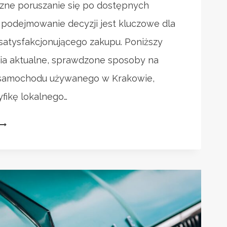
czne poruszanie się po dostępnych
 podejmowanie decyzji jest kluczowe dla
satysfakcjonującego zakupu. Poniższy
ia aktualne, sprawdzone sposoby na
p samochodu używanego w Krakowie,
fikę lokalnego…
DZIE
UPIĆ
SAMOCHÓD
UŻYWANY
W
KRAKOWIE?
PORADNIK