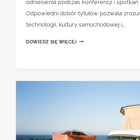
odniesienia podczas konferencji i spotka
Odpowiedni dobór tytułów pozwala zrozu
technologii, kultury samochodowej i…
NAJLEPSZE
DOWIEDZ SIĘ WIĘCEJ
FILMY
O
SAMOCHODACH,
KTÓRE
MUSISZ
ZOBACZYĆ