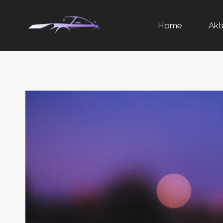
Przejdź
Home
Akt
do
treści