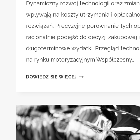
Dynamiczny rozwój technologii oraz zmian
wpływają na koszty utrzymania i opłacal
rozwiązań. Precyzyjne porównanie tych op
racjonalnie podejść do decyzji zakupowej
długoterminowe wydatki. Przegląd techn
na rynku motoryzacyjnym Współczesny…
HYBRYDY,
DOWIEDZ SIĘ WIĘCEJ
ELEKTRYKI
CZY
BENZYNA?
PORÓWNANIE
KOSZTÓW
I
OPŁACALNOŚCI