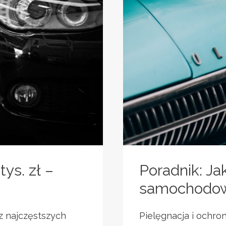
ys. zł –
Poradnik: Ja
samochodow
 z najczęstszych
Pielęgnacja i ochr