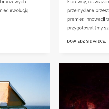
ń branżowych.
kierowcy, rozwiązan
mieć ewolucję
przemyślane przest
premier, innowacji 
przygotowaliśmy sz
N
DOWIEDZ SIĘ WIĘCEJ
2
I