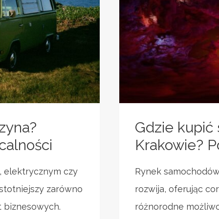
nzyna?
Gdzie kupi
calności
Krakowie? P
elektrycznym czy
Rynek samochodów 
stotniejszy zarówno
rozwija, oferując c
ot biznesowych.
różnorodne możliwo