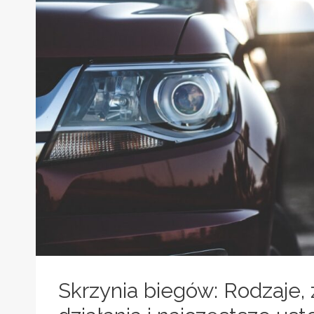
–
RANKING
I
PORADY
Skrzynia biegów: Rodzaje,