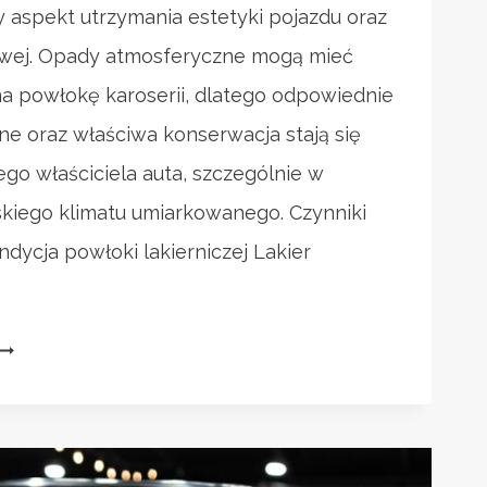
 aspekt utrzymania estetyki pojazdu oraz
owej. Opady atmosferyczne mogą mieć
 powłokę karoserii, dlatego odpowiednie
ne oraz właściwa konserwacja stają się
go właściciela auta, szczególnie w
kiego klimatu umiarkowanego. Czynniki
dycja powłoki lakierniczej Lakier
ORADNIK:
AK
DBAĆ
O
AKIER