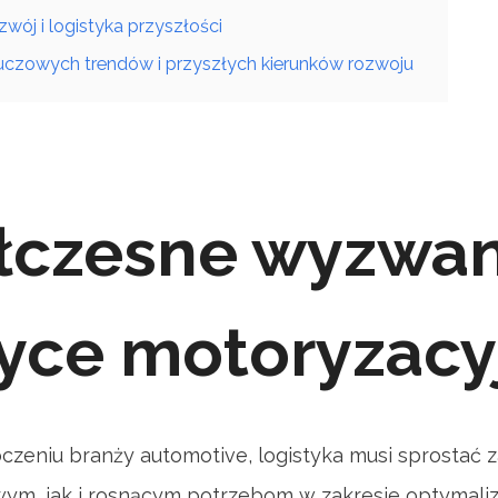
ój i logistyka przyszłości
czowych trendów i przyszłych kierunków rozwoju
czesne wyzwan
tyce motoryzacy
zeniu branży automotive, logistyka musi sprostać 
m, jak i rosnącym potrzebom w zakresie optymaliza