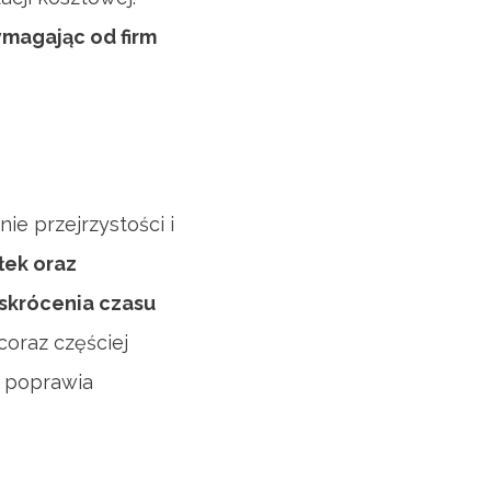
magając od firm
e przejrzystości i
łek oraz
skrócenia czasu
oraz częściej
o poprawia