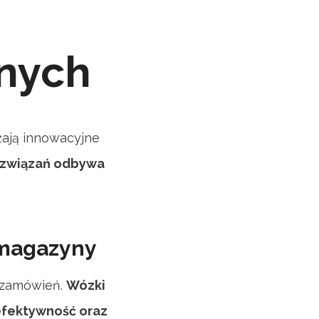
znych
żają innowacyjne
ozwiązań odbywa
 magazyny
 zamówień.
Wózki
efektywność oraz