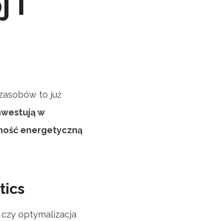
 i
zasobów to już
nwestują w
wność energetyczną
tics
 czy optymalizacja