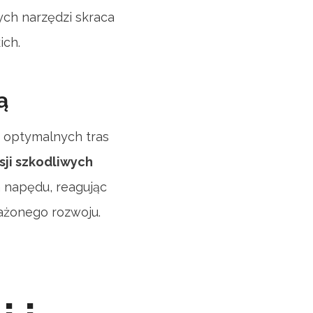
ch narzędzi skraca
ich.
ą
e optymalnych tras
sji szkodliwych
a napędu, reagując
ażonego rozwoju.