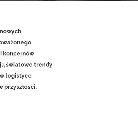
m nowych
wnoważonego
ci koncernów
ują światowe trendy
w logistyce
w przyszłości.