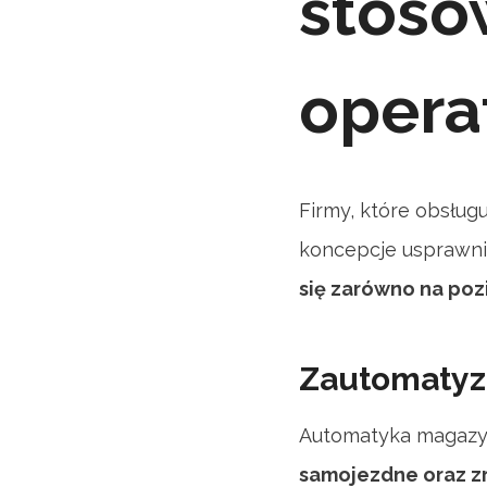
stoso
opera
Firmy, które obsług
koncepcje usprawnia
się zarówno na poz
Zautomatyz
Automatyka magazyn
samojezdne oraz z