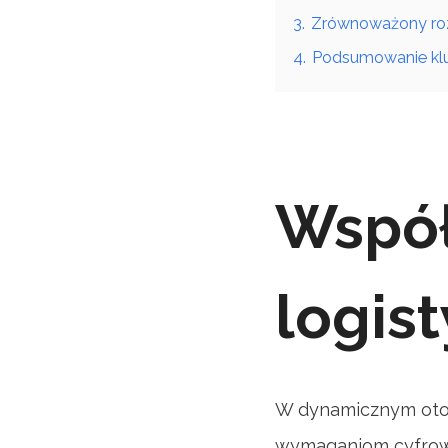
3.
Zrównoważony rozw
4.
Podsumowanie klu
Współ
logis
W dynamicznym otoc
wymaganiom cyfrowy