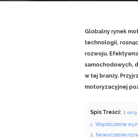
Globalny rynek mo
technologii, rosną
rozwoju. Efektywna
samochodowych, dla
w tej branży. Przy
motoryzacyjnej poz
Spis Treści:
ukryj
1.
Współczesne wyzw
2.
Nowoczesne rozwi