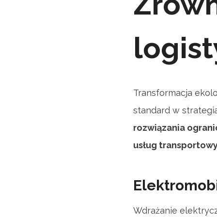
Zrówn
logist
Transformacja ekol
standard w strategi
rozwiązania ogran
usług transportowy
Elektromobi
Wdrażanie elektrycz