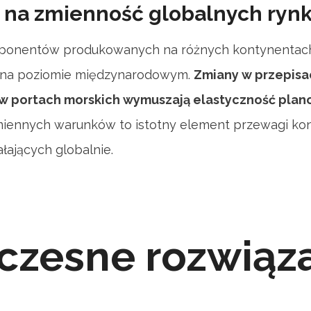
 na zmienność globalnych ryn
mponentów produkowanych na różnych kontynenta
w na poziomie międzynarodowym.
Zmiany w przepisa
 w portach morskich wymuszają elastyczność plan
miennych warunków to istotny element przewagi kon
łających globalnie.
zesne rozwiąz