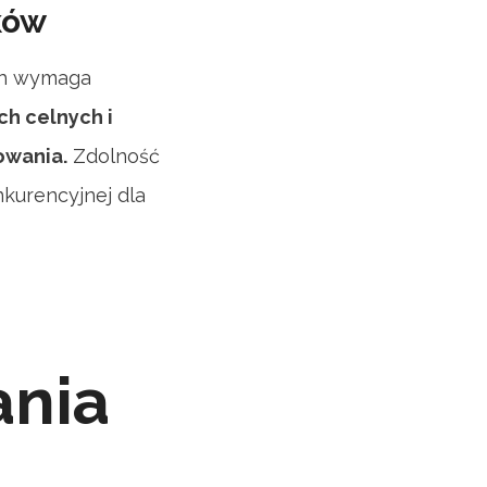
ków
ch wymaga
ch celnych i
owania.
Zdolność
kurencyjnej dla
ania