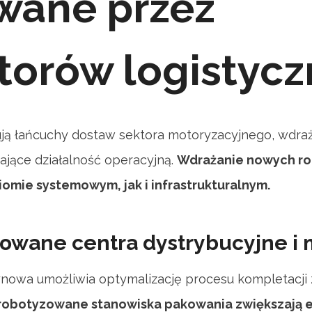
wane przez
torów logistyc
ują łańcuchy dostaw sektora motoryzacyjnego, wdra
jące działalność operacyjną.
Wdrażanie nowych r
iomie systemowym, jak i infrastrukturalnym.
owane centra dystrybucyjne i
owa umożliwia optymalizację procesu kompletacji
robotyzowane stanowiska pakowania zwiększają 