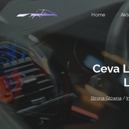
Przejdź
Home
Akt
do
treści
Ceva L
Strona Główna
/
I