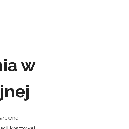
ia w
jnej
zarówno
cji kosztowej.