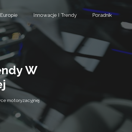
Europie
Innowacje I Trendy
Poradnik
rendy W
j
yce motoryzacyjnej