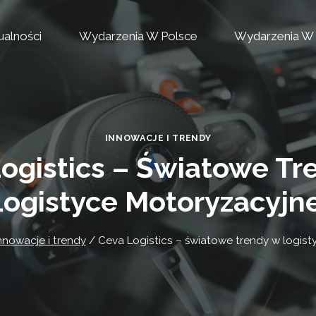
ualności
Wydarzenia W Polsce
Wydarzenia W 
INNOWACJE I TRENDY
ogistics – Światowe T
Logistyce Motoryzacyjne
nnowacje i trendy
/
Ceva Logistics – światowe trendy w logist