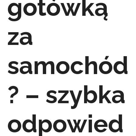
gotówką
za
samochód
? – szybka
odpowied