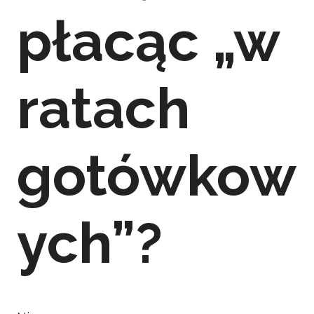
płacąc „w
ratach
gotówkow
ych”?