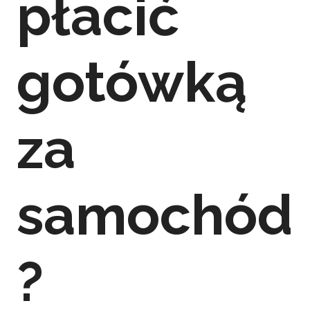
płacić
gotówką
za
samochód
?