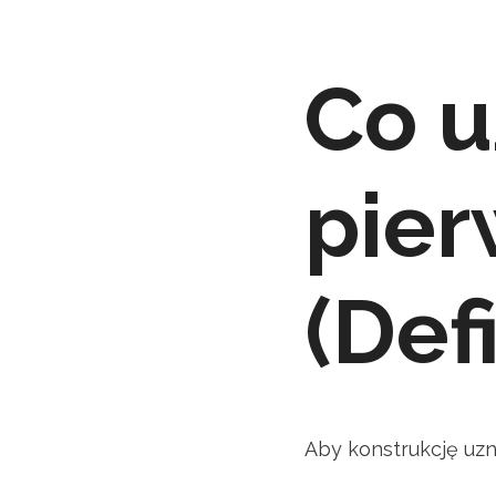
Co u
pie
(Def
Aby konstrukcję uzn