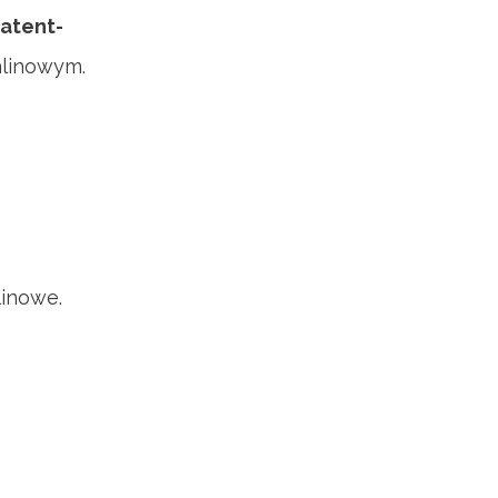
atent-
alinowym.
linowe.