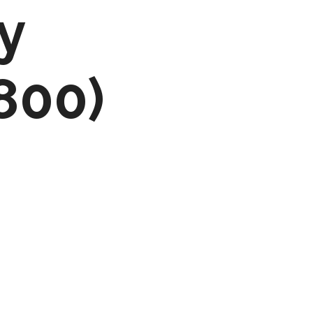
y
800)