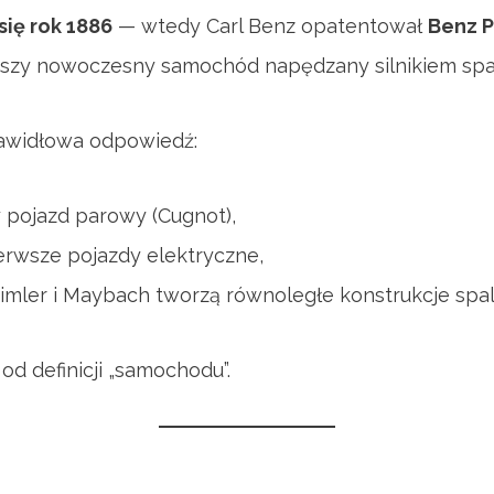
się rok 1886
— wtedy Carl Benz opatentował
Benz P
wszy nowoczesny samochód napędzany silnikiem sp
rawidłowa odpowiedź:
 pojazd parowy (Cugnot),
erwsze pojazdy elektryczne,
imler i Maybach tworzą równoległe konstrukcje spa
od definicji „samochodu”.