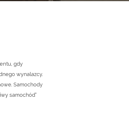
entu, gdy
jednego wynalazcy.
linowe. Samochody
dziwy samochód”