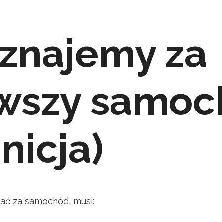
znajemy za
rwszy samoc
inicja)
ać za samochód, musi: