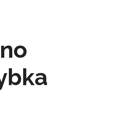
ono
ybka