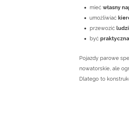
mieć
własny n
umożliwiać
kie
przewozić
ludzi
być
praktyczn
Pojazdy parowe spe
nowatorskie, ale og
Dlatego to konstruk