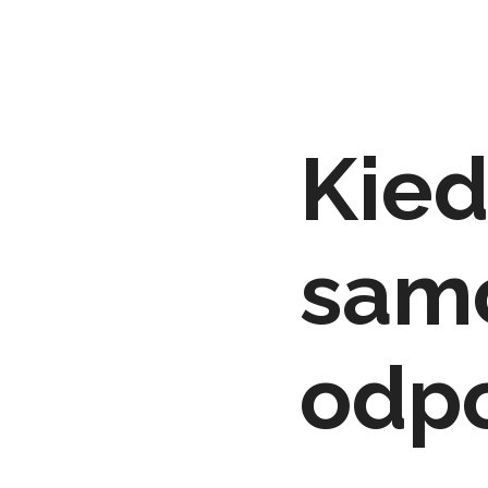
Kied
sam
odp