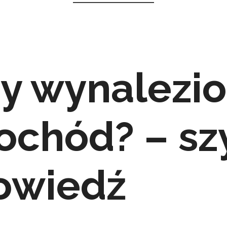
y wynalezi
ochód? – sz
owiedź