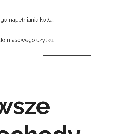
o napełniania kotła.
 do masowego użytku.
wsze