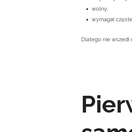
wolny,
wymagał częsteg
Dlatego nie wszedł
Pier