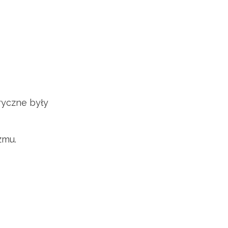
ryczne były
zmu.