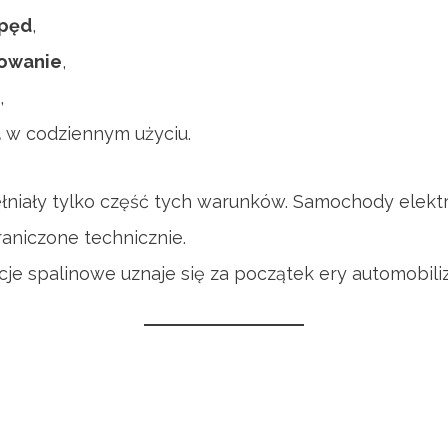
apęd
,
rowanie
,
,
a
w codziennym użyciu.
łniały tylko część tych warunków. Samochody elekt
raniczone technicznie.
cje spalinowe uznaje się za początek ery automobili