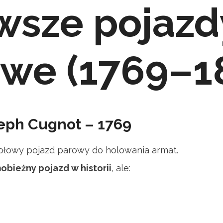
wsze pojazd
we (1769–1
eph Cugnot – 1769
kołowy pojazd parowy do holowania armat.
obieżny pojazd w historii
, ale: