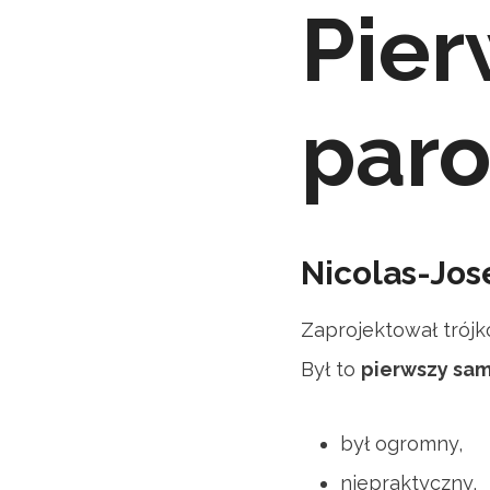
Pier
paro
Nicolas-Jos
Zaprojektował trój
Był to
pierwszy sam
był ogromny,
niepraktyczny,