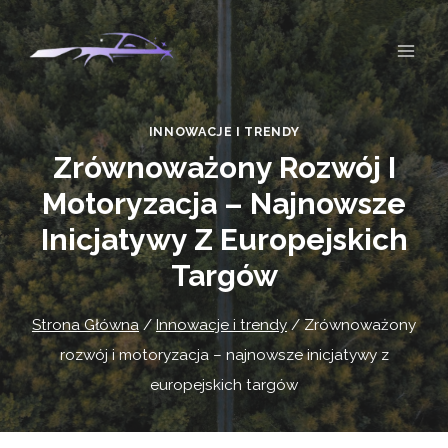
Przejdź
do
treści
INNOWACJE I TRENDY
Zrównoważony Rozwój I
Motoryzacja – Najnowsze
Inicjatywy Z Europejskich
Targów
Strona Główna
/
Innowacje i trendy
/
Zrównoważony
rozwój i motoryzacja – najnowsze inicjatywy z
europejskich targów